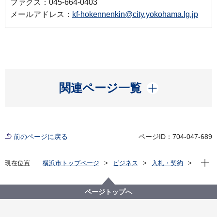
ファクス：045-664-0403
メールアドレス：
kf-hokennenkin@city.yokohama.lg.jp
開く
関連ページ一覧
前のページに戻る
ページID：704-047-689
現在位
現在位置
横浜市トップページ
ビジネス
入札・契約
プロポーザル等の発注情報
2022年度
委託
健康福祉局
【※終了しました】【入札結果掲載】【公募型指名競
ページトップへ
争入札】Web口座振替受付サービス業務