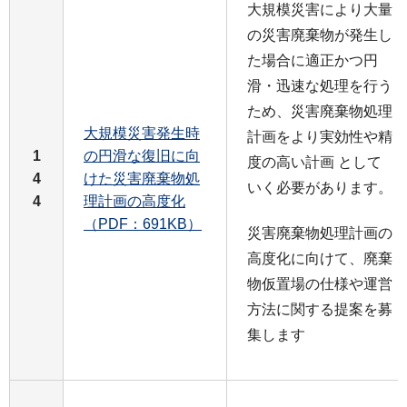
大規模災害により大量
の災害廃棄物が発生し
た場合に適正かつ円
滑・迅速な処理を行う
ため、災害廃棄物処理
大規模災害発生時
計画をより実効性や精
1
の円滑な復旧に向
度の高い計画 として
4
けた災害廃棄物処
いく必要があります。
4
理計画の高度化
（PDF：691KB）
災害廃棄物処理計画の
高度化に向けて、廃棄
物仮置場の仕様や運営
方法に関する提案を募
集します