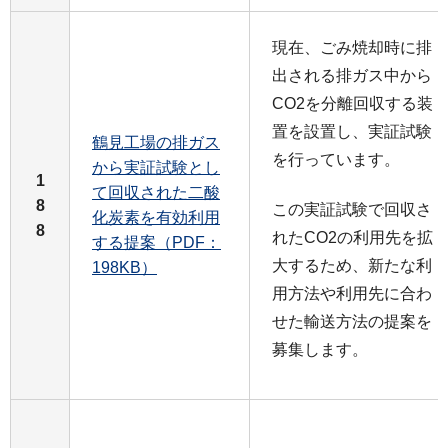
現在、ごみ焼却時に排
出される排ガス中から
CO2を分離回収する装
置を設置し、実証試験
鶴見工場の排ガス
を行っています。
から実証試験とし
1
て回収された二酸
8
この実証試験で回収さ
化炭素を有効利用
8
れたCO2の利用先を拡
する提案（PDF：
大するため、新たな利
198KB）
用方法や利用先に合わ
せた輸送方法の提案を
募集します。