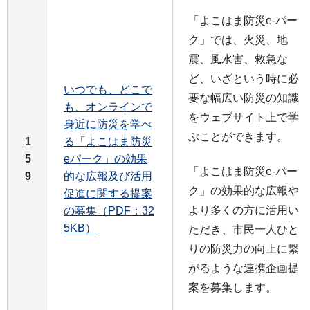
「よこはま防災e-パー
ク」では、火災、地
震、風水害、救急な
ど、いざという時に必
いつでも、どこで
要な幅広い防災の知識
も、オンラインで
をウェブサイト上で学
身近に防災を学べ
ぶことができます。
1
る「よこはま防災
5
eパーク」の効果
「よこはま防災e-パー
9
的な広報及び活用
ク」の効果的な広報や
促進に関する提案
より多くの方に活用い
の募集（PDF：32
5KB）
ただき、市民一人ひと
りの防災力の向上に繋
がるような連携企画提
案を募集します。