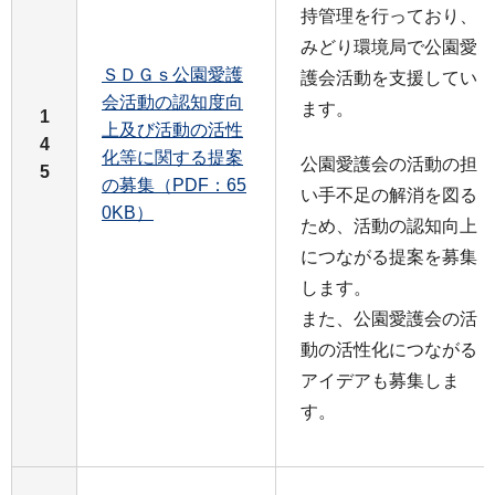
持管理を行っており、
みどり環境局で公園愛
ＳＤＧｓ公園愛護
護会活動を支援してい
会活動の認知度向
ます。
1
上及び活動の活性
4
化等に関する提案
公園愛護会の活動の担
5
の募集（PDF：65
い手不足の解消を図る
0KB）
ため、活動の認知向上
につながる提案を募集
します。
また、公園愛護会の活
動の活性化につながる
アイデアも募集しま
す。