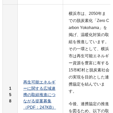
横浜市は、2050年ま
での脱炭素化「Zero C
arbon Yokohama」を
掲げ、温暖化対策の取
組を推進しています。
その一環として、横浜
市は再生可能エネルギ
ー資源を豊富に有する
15市町村と脱炭素社会
の実現を目的とした連
再生可能エネルギ
携協定を結んでいま
1
ーに関する広域連
す。
5
携の取組推進につ
8
ながる提案募集
今後、連携協定の推進
（PDF：247KB）
を図るため、以下の取