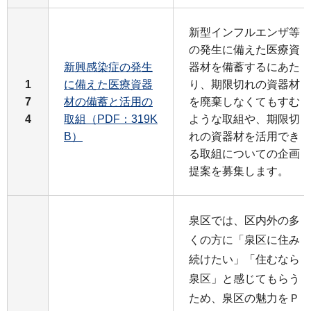
新型インフルエンザ等
の発生に備えた医療資
新興感染症の発生
器材を備蓄するにあた
1
に備えた医療資器
り、期限切れの資器材
7
材の備蓄と活用の
を廃棄しなくてもすむ
4
取組（PDF：319K
ような取組や、期限切
B）
れの資器材を活用でき
る取組についての企画
提案を募集します。
泉区では、区内外の多
くの方に「泉区に住み
続けたい」「住むなら
泉区」と感じてもらう
ため、泉区の魅力をＰ