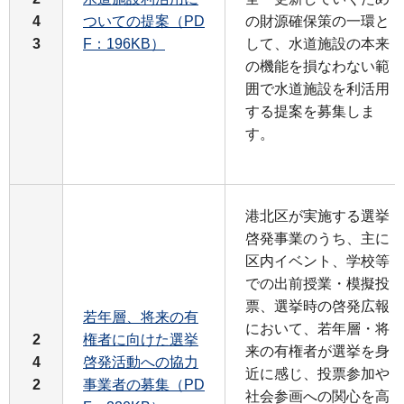
4
ついての提案（PD
の財源確保策の一環と
3
F：196KB）
して、水道施設の本来
の機能を損なわない範
囲で水道施設を利活用
する提案を募集しま
す。
港北区が実施する選挙
啓発事業のうち、主に
区内イベント、学校等
での出前授業・模擬投
票、選挙時の啓発広報
若年層、将来の有
において、若年層・将
2
権者に向けた選挙
来の有権者が選挙を身
4
啓発活動への協力
近に感じ、投票参加や
2
事業者の募集（PD
社会参画への関心を高