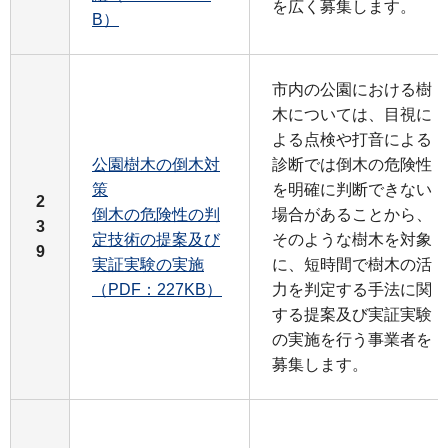
を広く募集します。
B）
市内の公園における樹
木については、目視に
よる点検や打音による
公園樹木の倒木対
診断では倒木の危険性
策
を明確に判断できない
2
倒木の危険性の判
場合があることから、
3
定技術の提案及び
そのような樹木を対象
9
実証実験の実施
に、短時間で樹木の活
（PDF：227KB）
力を判定する手法に関
する提案及び実証実験
の実施を行う事業者を
募集します。