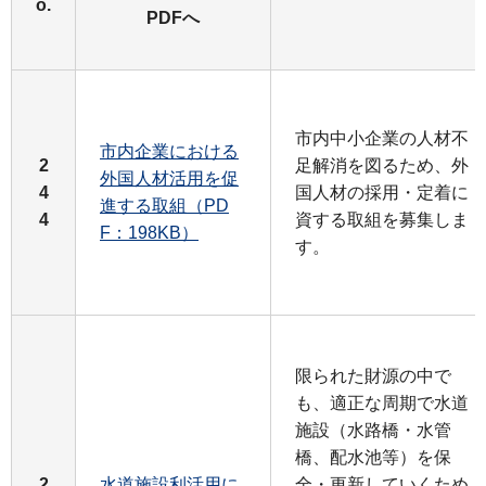
o.
PDFへ
市内中小企業の人材不
市内企業における
2
足解消を図るため、外
外国人材活用を促
4
国人材の採用・定着に
進する取組（PD
4
資する取組を募集しま
F：198KB）
す。
限られた財源の中で
も、適正な周期で水道
施設（水路橋・水管
橋、配水池等）を保
2
水道施設利活用に
全・更新していくため