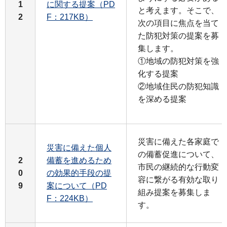
1
に関する提案（PD
と考えます。そこで、
2
F：217KB）
次の項目に焦点を当て
た防犯対策の提案を募
集します。
①地域の防犯対策を強
化する提案
②地域住民の防犯知識
を深める提案
災害に備えた各家庭で
災害に備えた個人
の備蓄促進について、
2
備蓄を進めるため
市民の継続的な行動変
0
の効果的手段の提
容に繋がる有効な取り
9
案について（PD
組み提案を募集しま
F：224KB）
す。