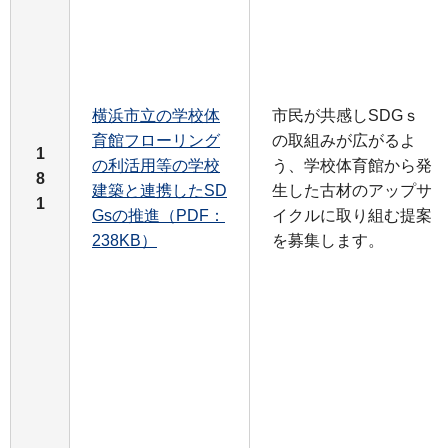
横浜市立の学校体
市民が共感しSDGｓ
育館フローリング
の取組みが広がるよ
1
の利活用等の学校
う、学校体育館から発
8
建築と連携したSD
生した古材のアップサ
1
Gsの推進（PDF：
イクルに取り組む提案
238KB）
を募集します。