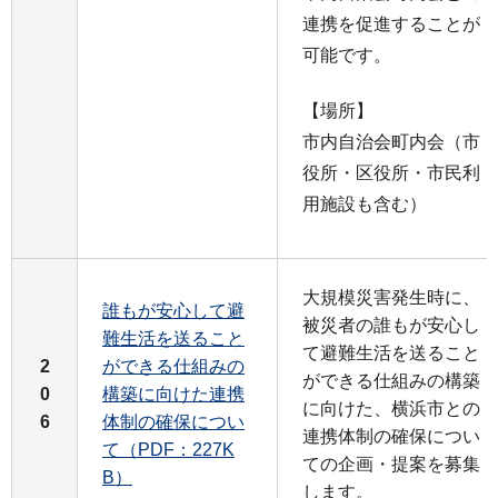
連携を促進することが
可能です。
【場所】
市内自治会町内会（市
役所・区役所・市民利
用施設も含む）
大規模災害発生時に、
誰もが安心して避
被災者の誰もが安心し
難生活を送ること
て避難生活を送ること
2
ができる仕組みの
ができる仕組みの構築
0
構築に向けた連携
に向けた、横浜市との
6
体制の確保につい
連携体制の確保につい
て（PDF：227K
ての企画・提案を募集
B）
します。