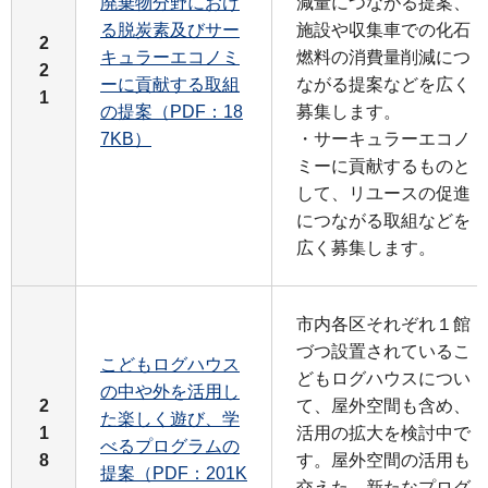
廃棄物分野におけ
減量につながる提案、
る脱炭素及びサー
施設や収集車での化石
2
キュラーエコノミ
燃料の消費量削減につ
2
ーに貢献する取組
ながる提案などを広く
1
の提案（PDF：18
募集します。
7KB）
・サーキュラーエコノ
ミーに貢献するものと
して、リユースの促進
につながる取組などを
広く募集します。
市内各区それぞれ１館
づつ設置されているこ
こどもログハウス
どもログハウスについ
の中や外を活用し
2
て、屋外空間も含め、
た楽しく遊び、学
1
活用の拡大を検討中で
べるプログラムの
8
す。屋外空間の活用も
提案（PDF：201K
交えた、新たなプログ