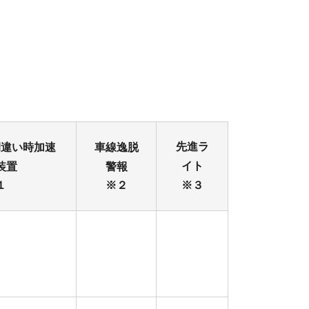
先進ラ
間違い時加速
車線逸脱
イト
装置
警報
１
※２
※３