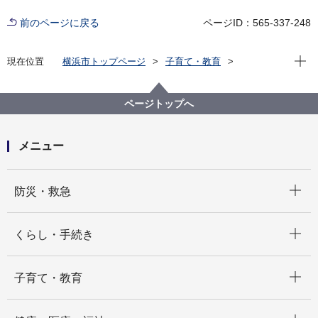
前のページに戻る
ページID：565-337-248
現在位
現在位置
横浜市トップページ
子育て・教育
放課後児童育成
放課後キッズクラブ
放課後キッズクラブ
ページトップへ
メニュー
開く
防災・救急
開く
くらし・手続き
開く
子育て・教育
開く