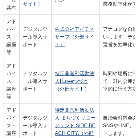
ール
パン
サイト）
業務効率化がで
共有
アド
バイ
デジタルツ
株式会社アイティ
アナログな自治
ス・
ール導入サ
サーフ（外部サイ
いします。デジ
講座
ポート
ト）
運営を効率化し
等
アド
バイ
デジタルツ
特定非営利活動法
時間や場所に制
ス・
ール導入サ
人I Loveつづき
て、町内会運営
講座
ポート
（外部サイト）
率的に行う方法
等
アド
特定非営利活動法
バイ
デジタルツ
人 まちづくりエー
自治会町内会の
ス・
ール導入サ
ジェント SIDE BE
SNSやLINE
講座
ポート
ACH CITY.（外部
トします。