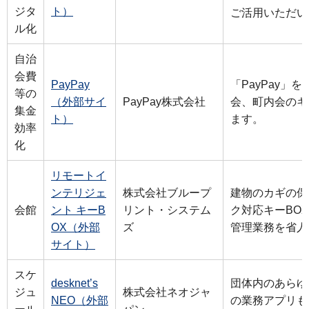
ジタ
ト）
ご活用いただい
ル化
自治
会費
PayPay
「PayPay」
等の
（外部サイ
PayPay株式会社
会、町内会のキ
集金
ト）
ます。
効率
化
リモートイ
ンテリジェ
株式会社ブループ
建物のカギの保
会館
ント キーB
リント・システム
ク対応キーBO
OX（外部
ズ
管理業務を省人
サイト）
スケ
desknet’s
団体内のあらゆ
ジュ
株式会社ネオジャ
NEO（外部
の業務アプリも