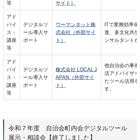
等
サイト）
アド
バイ
デジタルツ
ウーマンネット株
ITで業務効率
ス・
ール導入サ
式会社（外部サイ
進、多文化共生
講座
ポート
ト）
ンサルタントが
等
アド
他自治会の事例
バイ
デジタルツ
株式会社 LOCAL J
活アドバイザー
ス・
ール導入サ
APAN（外部サイ
たツール活用を
講座
ポート
ト）
す。
等
令和７年度 自治会町内会デジタルツール
展示・相談会【終了しました】