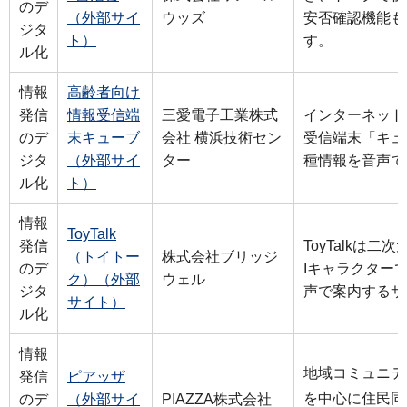
のデ
（外部サイ
ウッズ
安否確認機能も
ジタ
ト）
す。
ル化
情報
高齢者向け
発信
情報受信端
三愛電子工業株式
インターネット
のデ
末キューブ
会社 横浜技術セン
受信端末「キュ
ジタ
（外部サイ
ター
種情報を音声で
ル化
ト）
情報
ToyTalk
発信
ToyTalkは
（トイトー
株式会社ブリッジ
のデ
Iキャラクター
ク）（外部
ウェル
ジタ
声で案内するサ
サイト）
ル化
情報
地域コミュニテ
発信
ピアッザ
を中心に住民同
のデ
（外部サイ
PIAZZA株式会社