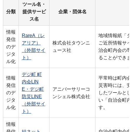
ツール名・
分類
提供サービ
企業・団体名
ス名
情報
RareA（レ
地域情報紙「タ
発信
アリア）
株式会社タウンニ
ご近所情報サイ
のデ
（外部サイ
ュース社
治会町内会の専
ジタ
ト）
ることができま
ル化
デジ町 町
情報
平常時は町内会
内会LIN
発信
災害時には、安
E・デジ町
アニバーサリーコ
のデ
したツールとし
防災LINE
ンシェル株式会社
ジタ
い「自治会町内
（外部サイ
ル化
す。
ト）
情報
発信
結ネット
自治会町内会向