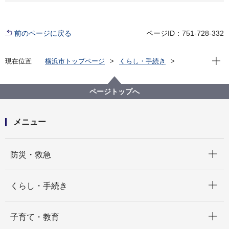
前のページに戻る
ページID：751-728-332
現在位
現在位置
横浜市トップページ
くらし・手続き
市民協働・学び
市民と行政の協働
自治会町内会
自治会町内会ＤＸ応援事業【自治会町内会向け】
ページトップへ
メニュー
開く
防災・救急
開く
くらし・手続き
開く
子育て・教育