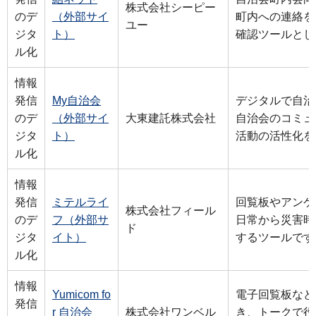
株式会社シーピー
のデ
（外部サイ
町内への連絡を
ユー
ジタ
ト）
確認ツールとし
ル化
情報
発信
My自治会
デジタルで自治
のデ
（外部サイ
大東建託株式会社
自治会のコミュ
ジタ
ト）
活動の活性化を
ル化
情報
発信
ミテルライ
回覧板やアンケ
株式会社フィール
のデ
フ（外部サ
日常から災害時
ド
ジタ
イト）
するツールです
ル化
情報
Yumicom fo
電子回覧板など
発信
r 自治会
株式会社ワンベル
き、トークで役