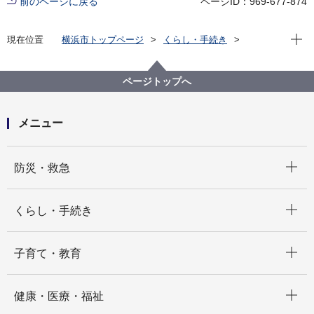
前のページに戻る
ページID：969-677-874
現在位
現在位置
横浜市トップページ
くらし・手続き
市民協働・学び
市民と行政の協働
自治会町内会
自治会町内会への加入促進
ページトップへ
メニュー
開く
防災・救急
開く
くらし・手続き
開く
子育て・教育
開く
健康・医療・福祉