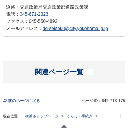
道路・交通政策局交通政策部道路政策課
電話：
045-671-2323
ファクス：045-550-4892
メールアドレス：
do-seisaku@city.yokohama.lg.jp
開く
関連ページ一覧
前のページに戻る
ページID：649-713-175
現在位
現在位置
横浜市トップページ
くらし・手続き
まちづくり・環境
交通
交通安全
自転車の交通安全
自転車用ヘルメットの着用