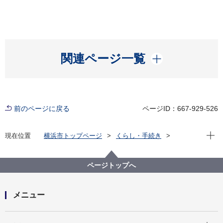
開く
関連ページ一覧
前のページに戻る
ページID：667-929-526
現在位
現在位置
横浜市トップページ
くらし・手続き
住まい・暮らし
ごみ・リサイクル
データ・パンフレット・音源
データ
ごみの中身
ページトップへ
メニュー
開く