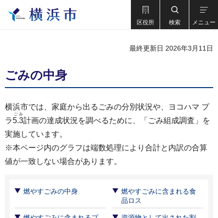
区役所
検索
メニュー
最終更新日 2026年3月11日
ごみの中身
横浜市では、家庭から出るごみの分別状況や、ヨコハマ プ
ごみ
ラ
5.3
計画の達成状況を調べるために、「ごみ組成調査」を
実施しています。
※本ページ内のグラフは端数処理により合計と内訳の合算
値が一致しない場合があります。
燃やすごみの中身
燃やすごみに含まれる食
品ロス
燃やすごみに含まれるプ
資源物として出された割