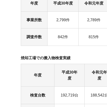
年度
平成30年度
令和元年度
事業所数
2,799件
2,789件
調査件数
842件
815件
焼却工場での搬入物検査実績
平成30年
令和元年
年度
度
度
検査台数
192,719台
188,542