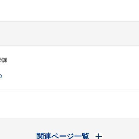
策課
p
開く
関連ページ一覧