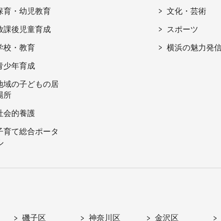
保育・幼児教育
文化・芸術
放課後児童育成
スポーツ
学校・教育
横浜の魅力発
青少年育成
地域の子どもの居
場所
社会的養護
子育て総合ポータ
ル
磯子区
神奈川区
金沢区