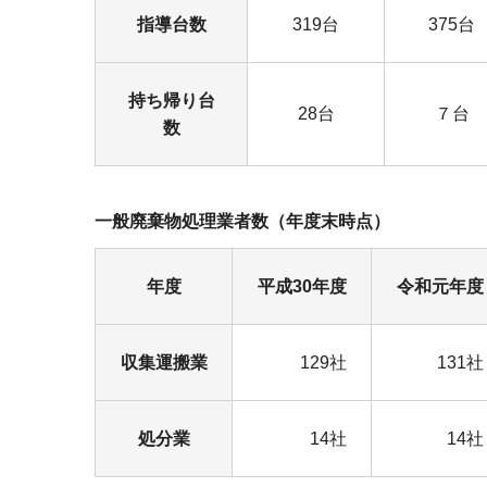
指導台数
319台
375台
持ち帰り台
28台
７台
数
一般廃棄物処理業者数（年度末時点）
年度
平成30年度
令和元年度
収集運搬業
129社
131社
処分業
14社
14社