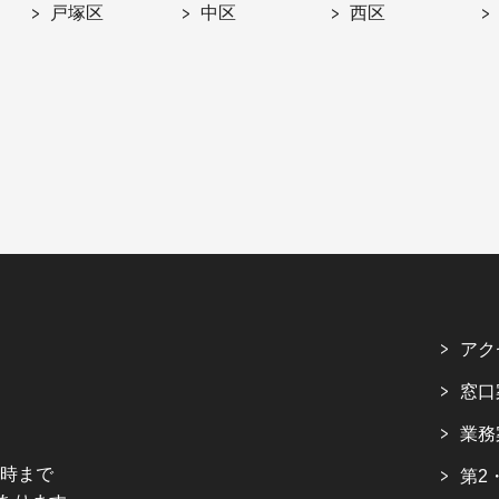
戸塚区
中区
西区
アク
窓口
業務
5時まで
第2