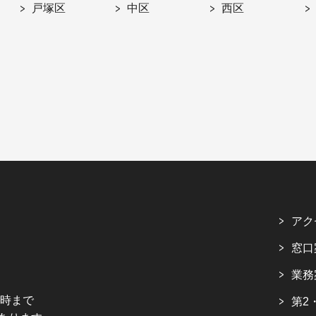
戸塚区
中区
西区
アク
窓口
業務
5時まで
第2