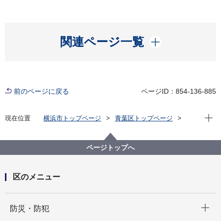
開く
関連ページ一覧
前のページに戻る
ページID：854-136-885
現在位
現在位置
横浜市トップページ
青葉区トップページ
区役所案内
お問合せ・ご提案
ページトップへ
区のメニュー
開く
防災・防犯