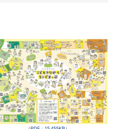
（PDF：15,455KB）