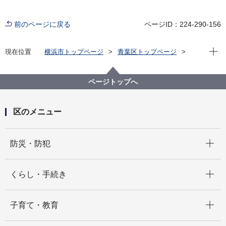
前のページに戻る
ページID：224-290-156
現在位
現在位置
横浜市トップページ
青葉区トップページ
子育て・教育
青少年育成
青葉区青少年の地域活動拠点（あおばコミュニティ・
テラス）
ページトップへ
区のメニュー
開く
防災・防犯
開く
くらし・手続き
開く
子育て・教育