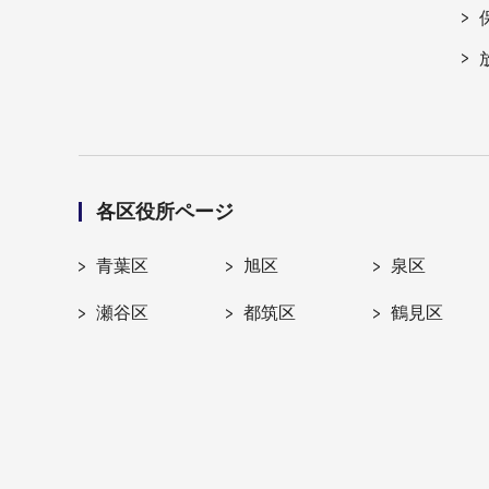
各区役所ページ
青葉区
旭区
泉区
瀬谷区
都筑区
鶴見区