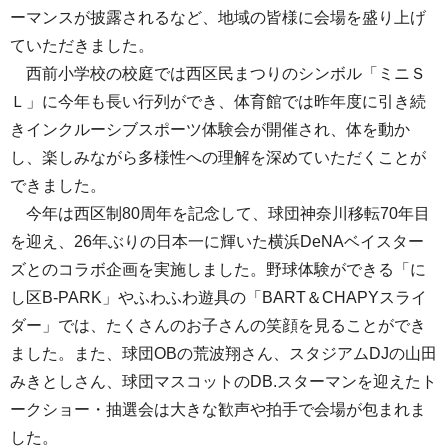
ーマンスが披露されるなど、地域の皆様に会場を盛り上げ
ていただきました。
西前小学校の校庭では西区民まつりのシンボル「ミニＳ
Ｌ」に今年も長い行列ができ、体育館では昨年度に引き続
きインクルーシブスポーツ体験会が開催され、体を動か
し、楽しみながら多様性への理解を深めていただくことが
できました。
今年は西区制80周年を記念して、球団神奈川移転70年目
を迎え、26年ぶりの日本一に輝いた横浜DeNAベイスター
ズとのコラボ企画を実施しました。野球体験ができる「に
し区B-PARK」やふわふわ遊具の「BART＆CHAPYスライ
ダー」では、たくさんのお子さんの笑顔を見ることができ
ました。また、球団OBの荒波翔さん、スタジアムDJの山田
みきとしさん、球団マスコットのDB.スターマンを迎えたト
ークショー・抽選会は大きな歓声や拍手で会場が包まれま
した。