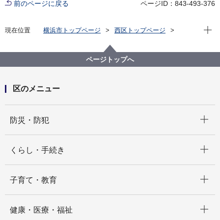
前のページに戻る
ページID：843-493-376
現在位
現在位置
横浜市トップページ
西区トップページ
区政情報
にしく通信！
令和６年度
にしく通信！11月10日 第49回西区民まつり
ページトップへ
区のメニュー
開く
防災・防犯
開く
くらし・手続き
開く
子育て・教育
開く
健康・医療・福祉