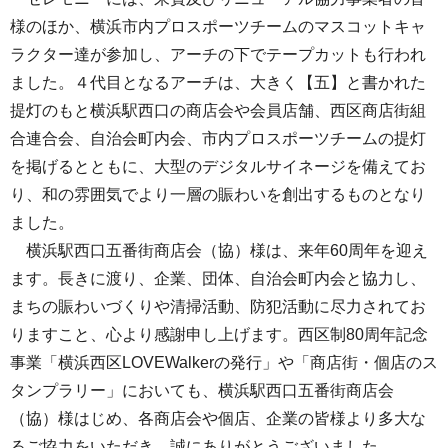
様のほか、横浜市内プロスポーツチームのマスコットキャ
ラクター達が参加し、アーチの下でテープカットも行われ
ました。４代目となるアーチは、大きく【五】と書かれた
提灯のもと横浜駅西口の商店会や会員店舗、西区商店街組
合連合会、自治会町内会、市内プロスポーツチームの提灯
を掲げるとともに、大型のデジタルサイネージを備えてお
り、和の雰囲気でより一層の賑わいを創出するものとなり
ました。
横浜駅西口五番街商店会（協）様は、来年60周年を迎え
ます。長きに渡り、企業、団体、自治会町内会と協力し、
まちの賑わいづくりや清掃活動、防犯活動に尽力されてお
りますこと、心より感謝申し上げます。西区制80周年記念
事業「横浜西区LOVEWalkerの発行」や「商店街・個店のス
タンプラリー」においても、横浜駅西口五番街商店会
（協）様はじめ、各商店会や個店、企業の皆様より多大な
るご協力をいただき、誠にありがとうございました。