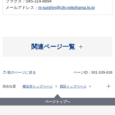
ファクス：045-314-8894
メールアドレス：
ni-suishin@city.yokohama.lg.jp
開く
関連ページ一覧
前のページに戻る
ページID：501-539-628
現在位
現在位置
横浜市トップページ
西区トップページ
区政情報
にしく通信！
令和６年度
にしく通信！12月19日 横浜駅西口五番街商店会協同
組合アーチリニューアルセレモニー
ページトップへ