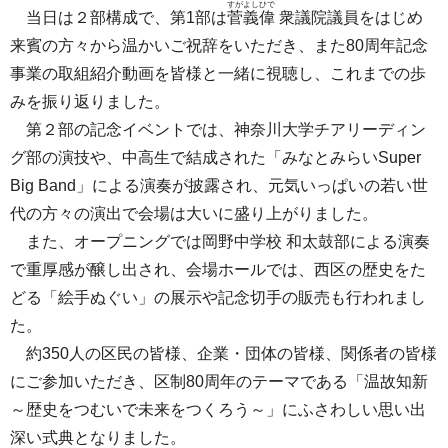
すがよしひで
当日は２部構成で、第1部は
菅義偉
衆議院議員をはじめ
来賓の方々から温かいご祝辞をいただき、また80周年記念
事業の取組紹介動画を皆様と一緒に視聴し、これまでの歩
みを振り返りました。
第２部の記念イベントでは、神奈川大学チアリーディン
グ部の演技や、中高生で結成された「みなとみらいSuper
Big Band」による演奏が披露され、元気いっぱいの若い世
代の方々の演出で会場は大いに盛り上がりました。
また、オープニングでは岡野中学校 和太鼓部による演奏
で重厚感が醸し出され、会場ホールでは、西区の歴史をた
どる「絵手ぬぐい」の展示や記念切手の販売も行われまし
た。
約350人の区民の皆様、企業・団体の皆様、関係者の皆様
にご参加いただき、区制80周年のテーマである「温故知新
～歴史をつむいで未来をつくろう～」にふさわしい思い出
深い式典となりました。