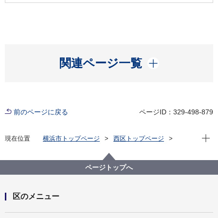
開く
関連ページ一覧
前のページに戻る
ページID：329-498-879
現在位
現在位置
横浜市トップページ
西区トップページ
区政情報
にしく通信！
令和６年度
にしく通信！11月24日 西区制80周年記念式典を開催
しました
ページトップへ
区のメニュー