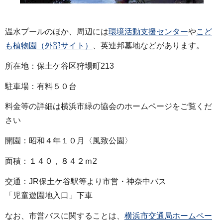
温水プールのほか、周辺には
環境活動支援センター
や
こど
も植物園（外部サイト）
、英連邦墓地などがあります。
所在地：保土ケ谷区狩場町213
駐車場：有料５０台
料金等の詳細は横浜市緑の協会のホームページをご覧くだ
さい
開園：昭和４年１０月〈風致公園〉
面積：１４０，８４２ｍ2
交通：JR保土ケ谷駅等より市営・神奈中バス
「児童遊園地入口」下車
なお、市営バスに関することは、
横浜市交通局ホームペー