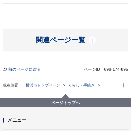
開く
関連ページ一覧
前のページに戻る
ページID：698-174-895
現在位
現在位置
横浜市トップページ
くらし・手続き
まちづくり・環境
みどり・公園
公園
公園の紹介
代表的な公園
横浜市児童遊園地（保土ケ谷区）
ページトップへ
メニュー