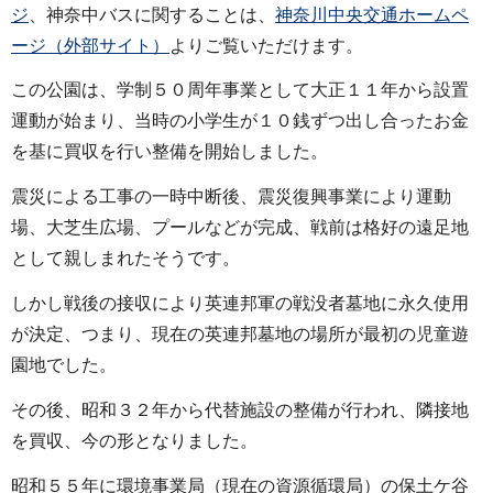
ジ
、神奈中バスに関することは、
神奈川中央交通ホームペ
ージ（外部サイト）
よりご覧いただけます。
この公園は、学制５０周年事業として大正１１年から設置
運動が始まり、当時の小学生が１０銭ずつ出し合ったお金
を基に買収を行い整備を開始しました。
震災による工事の一時中断後、震災復興事業により運動
場、大芝生広場、プールなどが完成、戦前は格好の遠足地
として親しまれたそうです。
しかし戦後の接収により英連邦軍の戦没者墓地に永久使用
が決定、つまり、現在の英連邦墓地の場所が最初の児童遊
園地でした。
その後、昭和３２年から代替施設の整備が行われ、隣接地
を買収、今の形となりました。
昭和５５年に環境事業局（現在の資源循環局）の保土ケ谷