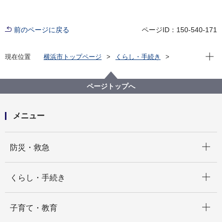
前のページに戻る
ページID：150-540-171
現在位
現在位置
横浜市トップページ
くらし・手続き
まちづくり・環境
みどり・公園
公園
公園の紹介
代表的な公園
大塚歳勝土遺跡公園（都筑区）
ページトップへ
メニュー
開く
防災・救急
開く
くらし・手続き
開く
子育て・教育