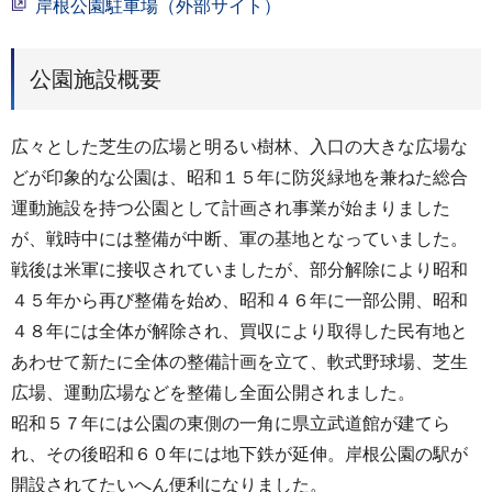
岸根公園駐車場（外部サイト）
公園施設概要
広々とした芝生の広場と明るい樹林、入口の大きな広場な
どが印象的な公園は、昭和１５年に防災緑地を兼ねた総合
運動施設を持つ公園として計画され事業が始まりました
が、戦時中には整備が中断、軍の基地となっていました。
戦後は米軍に接収されていましたが、部分解除により昭和
４５年から再び整備を始め、昭和４６年に一部公開、昭和
４８年には全体が解除され、買収により取得した民有地と
あわせて新たに全体の整備計画を立て、軟式野球場、芝生
広場、運動広場などを整備し全面公開されました。
昭和５７年には公園の東側の一角に県立武道館が建てら
れ、その後昭和６０年には地下鉄が延伸。岸根公園の駅が
開設されてたいへん便利になりました。