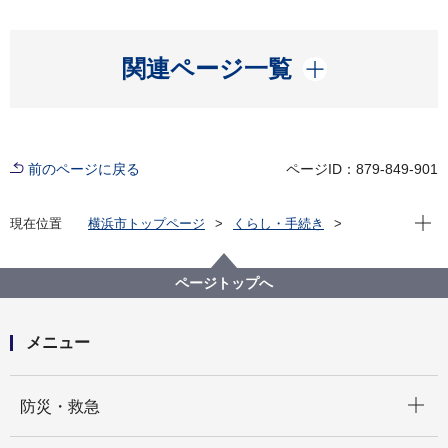
開く
関連ページ一覧
前のページに戻る
ページID：879-849-901
現在位
現在位置
横浜市トップページ
くらし・手続き
まちづくり・環境
みどり・公園
公園
公園の紹介
代表的な公園
岸根公園（港北区）
ページトップへ
メニュー
開く
防災・救急