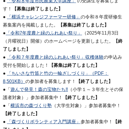
●
「令和８年度市民農業大学講座」
の受講生を募集しま
す！
【募集は終了しました】
●
「横浜チャレンジファーマー研修」
の令和８年度研修生
募集案内を掲載しました。
【募集は終了しました】
●
「令和7年度農と緑のふれあい祭り」
（2025年11月3日
（月曜祝日）開催）のホームページを更新しました。
【終
了しました】
●
「
令和７年度農と緑のふれあい祭り」収穫体験
の申込み
受付を開始しました！
【募集は終了しました】
●
「ちいさな竹笛と竹の一輪ざしづくり」（PDF：
8,501KB）
の参加者を募集します！
【終了しました】
●「
遊んで発見！森の宝物たち‼
（小学１～３年生とその保
護者対象）」参加者募集中！
【終了しました】
●「
横浜市の森づくり塾
（大学生対象）」参加者募集中！
【終了しました】
●
「森づくりボランティア入門講座」
参加者募集中！
【終