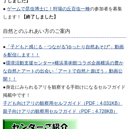
了しました】
●
ゲームで昆虫博士に！狩場の丘百虫一種
の参加者を募集
します！
【終了しました】
自然とのふれあい方のご案内
●
「子どもと感じる・つながる”ゆったり自然あそび”」動画
を配信します！！
●
環境活動⽀援センター×横浜美術館コラボ企画横浜の豊か
な⾃然とアートの出会い「アートで⾃然と遊ぼう」動画公
開！！
●身近にみられるアリを観察する手助けになるセルフガイド
掲載中です！
子ども向けアリの観察用セルフガイド（PDF：4,031KB）
親子向けアリの観察用セルフガイド（PDF：4,728KB）