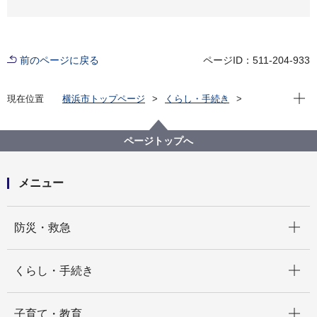
前のページに戻る
ページID：511-204-933
現在位
現在位置
横浜市トップページ
くらし・手続き
まちづくり・環境
農地・農作物
環境活動支援センター
環境活動支援センター
ページトップへ
メニュー
開く
防災・救急
開く
くらし・手続き
開く
子育て・教育