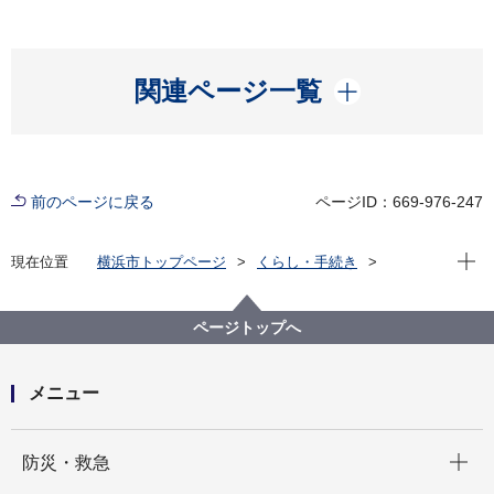
開く
関連ページ一覧
前のページに戻る
ページID：669-976-247
現在位
現在位置
横浜市トップページ
くらし・手続き
まちづくり・環境
農地・農作物
環境活動支援センター
環境活動支援センター見ごろの植物紹介
ページトップへ
環境活動支援センター 季節の植物紹介
メニュー
開く
防災・救急