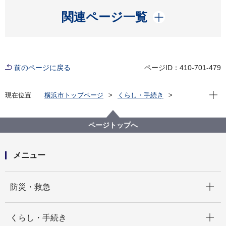
開く
関連ページ一覧
前のページに戻る
ページID：410-701-479
現在位
現在位置
横浜市トップページ
くらし・手続き
まちづくり・環境
道路
企画・計画等
バリアフリー基本構想
各地区のバリアフリー基本構想
ページトップへ
磯子区バリアフリー基本構想
メニュー
開く
防災・救急
開く
くらし・手続き