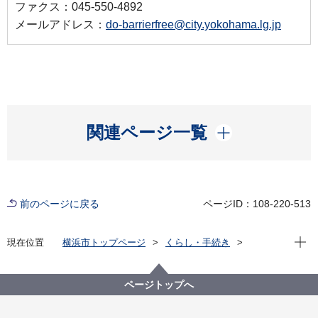
ファクス：045-550-4892
メールアドレス：
do-barrierfree@city.yokohama.lg.jp
開く
関連ページ一覧
前のページに戻る
ページID：108-220-513
現在位
現在位置
横浜市トップページ
くらし・手続き
まちづくり・環境
道路
企画・計画等
バリアフリー基本構想
各地区のバリアフリー基本構想
ページトップへ
中区バリアフリー基本構想