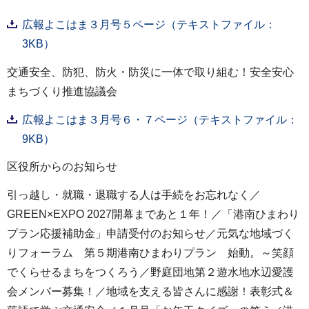
広報よこはま３月号５ページ（テキストファイル：
3KB）
交通安全、防犯、防火・防災に一体で取り組む！安全安心
まちづくり推進協議会
広報よこはま３月号６・７ページ（テキストファイル：
9KB）
区役所からのお知らせ
引っ越し・就職・退職する人は手続をお忘れなく／
GREEN×EXPO 2027開幕まであと１年！／「港南ひまわり
プラン応援補助金」申請受付のお知らせ／元気な地域づく
りフォーラム 第５期港南ひまわりプラン 始動。～笑顔
でくらせるまちをつくろう／野庭団地第２遊水地水辺愛護
会メンバー募集！／地域を支える皆さんに感謝！表彰式＆