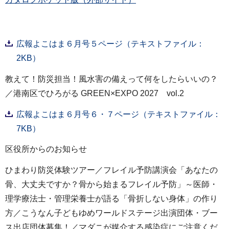
広報よこはま６月号５ページ（テキストファイル：
2KB）
教えて！防災担当！風水害の備えって何をしたらいいの？
／港南区でひろがる GREEN×EXPO 2027 vol.2
広報よこはま６月号６・７ページ（テキストファイル：
7KB）
区役所からのお知らせ
ひまわり防災体験ツアー／フレイル予防講演会「あなたの
骨、大丈夫ですか？骨から始まるフレイル予防」～医師・
理学療法士・管理栄養士が語る「骨折しない身体」の作り
方／こうなん子どもゆめワールドステージ出演団体・ブー
ス出店団体募集！／マダニが媒介する感染症にご注意くだ