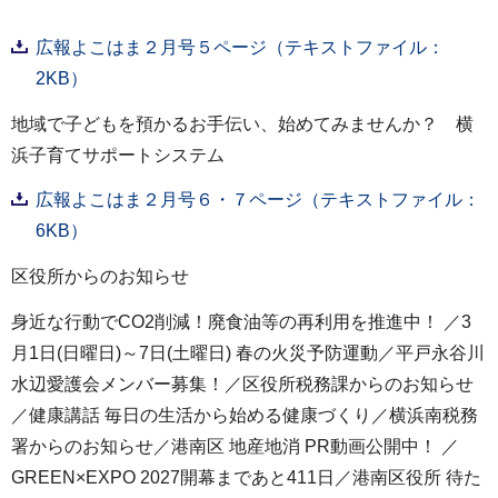
広報よこはま２月号５ページ（テキストファイル：
2KB）
地域で子どもを預かるお手伝い、始めてみませんか？ 横
浜子育てサポートシステム
広報よこはま２月号６・７ページ（テキストファイル：
6KB）
区役所からのお知らせ
身近な行動でCO2削減！廃食油等の再利用を推進中！ ／3
月1日(日曜日)～7日(土曜日) 春の火災予防運動／平戸永谷川
水辺愛護会メンバー募集！／区役所税務課からのお知らせ
／健康講話 毎日の生活から始める健康づくり／横浜南税務
署からのお知らせ／港南区 地産地消 PR動画公開中！ ／
GREEN×EXPO 2027開幕まであと411日／港南区役所 待た