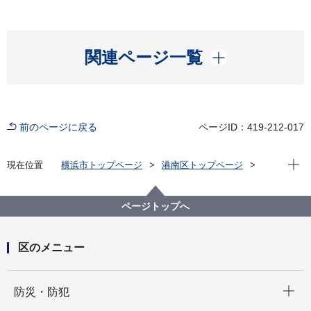
開く
関連ページ一覧
前のページに戻る
ページID：419-212-017
現在位
現在位置
横浜市トップページ
港南区トップページ
区政情報
広報・刊行物
広報よこはま港南区版
広報よこはま港南区版2026年
ページトップへ
区のメニュー
開く
防災・防犯