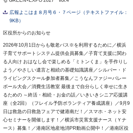
る GREEN×EXPO 2027 vol.4
広報よこはま８月号６・７ページ（テキストファイル：
9KB）
区役所からのお知らせ
2026年10月1日からも敬老パス※を利用するために／横浜
子育てサポートシステム提供会員募集／子育て支援に関わ
る人向け おはなし会で楽しめる「ミトンくま」を手作りし
よう／やさしい遺言と相続の基礎知識講座／シルバー・ド
ライビングスクール参加者募集／こうなんファジーバレー
ボール大会／消費生活教室 最後まで自分らしく幸せに生き
るための ～終活・相続・お金の話／いきいきシニア応援講
座（全2回）（フレイル予防ボランティア養成講座）／9月9
日は救急の日救急フェアで健港南だ！／スマホ・ネット安
心セミナーを開催します！／横浜市災害支援ナース（Ｙナ
ース）募集！／港南区地産地消PR動画公開中！／港南区役