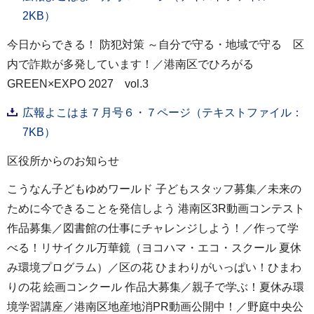
2KB）
今日からできる！ 防犯対策 ～自分で守る・地域で守る 区
内で詐欺が多発しています！／港南区でひろがる
GREEN×EXPO 2027 vol.3
広報よこはま７月号６・７ページ（テキストファイル：
7KB）
区役所からのお知らせ
こうなん子どもゆめワールド 子どもスタッフ募集／未来の
ために今できることを発信しよう 港南区3R動画コンテスト
作品募集／図書館の仕事にチャレンジしよう！／作って学
べる！リサイクル万華鏡（ヨコハマ・エコ・スクール 夏休
み環境プログラム）／区の花 ひまわりがいっぱい！ひまわ
りの花 絵画コンクール 作品大募集／親子で学ぶ！夏休み環
境学習講座／港南区地産地消PR動画公開中！／野庭中央公