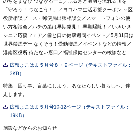
のちをまなび つながる一日／ふるさと港南を流れる川を
「守ろう！ つなごう！」／ヨコハマ生活応援クーポン ～区
役所相談ブース・郵便局出張相談会／スマートフォンの使
い方相談会／ハチの巣は早期発見！ 早期駆除！／いきいき
シニア応援フェア／歯と口の健康週間イベント／5月31日は
世界禁煙デー なくそう！受動喫煙／イベントなどの情報／
港南区役所 待たない窓口／福祉保健センターの検診など
広報よこはま５月号８・９ページ（テキストファイル：
3KB）
特集 困り事、言葉にしよう。あなたらしい暮らしへ、伴
走します。
広報よこはま５月号10-12ページ（テキストファイル：
19KB）
施設などからのお知らせ