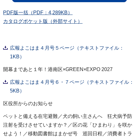
PDF版一括（PDF：4,289KB）
カタログポケット版（外部サイト）
広報よこはま４月号５ページ（テキストファイル：
1KB）
開幕まであと１年！港南区×GREEN×EXPO 2027
広報よこはま４月号６・７ページ（テキストファイル：
5KB）
区役所からのお知らせ
ペットと備える在宅避難／犬の飼い主さんへ 狂犬病予防
注射を受けさせていますか？／区の花「ひまわり」を咲か
せよう！／移動図書館はまかぜ号 巡回日程／消費者トラ