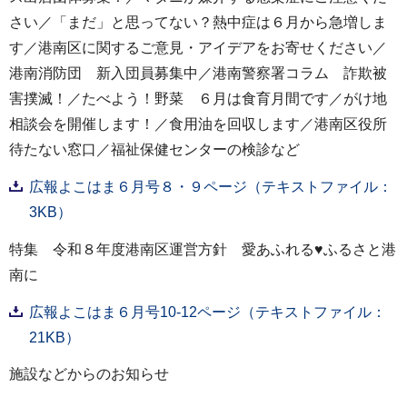
さい／「まだ」と思ってない？熱中症は６月から急増しま
す／港南区に関するご意見・アイデアをお寄せください／
港南消防団 新入団員募集中／港南警察署コラム 詐欺被
害撲滅！／たべよう！野菜 ６月は食育月間です／がけ地
相談会を開催します！／食用油を回収します／港南区役所
待たない窓口／福祉保健センターの検診など
広報よこはま６月号８・９ページ（テキストファイル：
3KB）
特集 令和８年度港南区運営方針 愛あふれる♥ふるさと港
南に
広報よこはま６月号10-12ページ（テキストファイル：
21KB）
施設などからのお知らせ