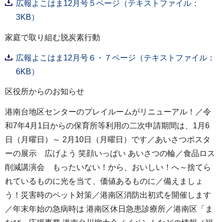
広報よこはま12月号５ページ（テキストファイル：
3KB）
家庭で取り組む脱炭素行動
広報よこはま12月号６・７ページ（テキストファイル：
6KB）
区役所からのお知らせ
港南台地区センターのプレイルームがリニューアル！／令
和7年4月1日からの保育所等利用の二次申請期間は、1月6
日（月曜日）～ 2月10日（月曜日）です／あいさつポスタ
ーの展示 広げよう 笑顔いっぱい あいさつの輪／食品ロス
削減講演会 もったいない！から、おいしい！へ～捨てら
れているものに光を当て、価値あるものに／備えましょ
う！災害時のペット対策／港南区消防出初式を開催します
／年末年始の急病時は 港南区休日急患診療所／港南区「ま