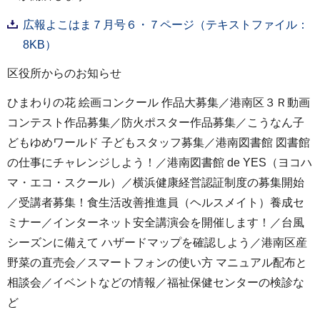
広報よこはま７月号６・７ページ（テキストファイル：
8KB）
区役所からのお知らせ
ひまわりの花 絵画コンクール 作品大募集／港南区３Ｒ動画
コンテスト作品募集／防火ポスター作品募集／こうなん子
どもゆめワールド 子どもスタッフ募集／港南図書館 図書館
の仕事にチャレンジしよう！／港南図書館 de YES（ヨコハ
マ・エコ・スクール）／横浜健康経営認証制度の募集開始
／受講者募集！食生活改善推進員（ヘルスメイト）養成セ
ミナー／インターネット安全講演会を開催します！／台風
シーズンに備えて ハザードマップを確認しよう／港南区産
野菜の直売会／スマートフォンの使い方 マニュアル配布と
相談会／イベントなどの情報／福祉保健センターの検診な
ど