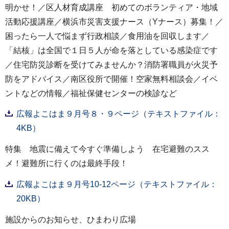
明かせ！／区人材育成講座 初めてのボランティア・地域
活動応援講座／横浜市災害支援ナース（Yナース）募集！／
困ったら一人で悩まず行政相談／食用油を回収します／
「結核」は全国で１日５人が命を落としている感染症です
／住宅防災診断を受けてみませんか？消防署職員が火災予
防をアドバイス／南区役所で開催！空家無料相談会／イベ
ントなどの情報／福祉保健センターの検診など
広報よこはま９月号８・９ページ（テキストファイル：
4KB）
特集 地震に備えて今すぐ準備しよう 在宅避難のスス
メ！避難所に行くのは最終手段！
広報よこはま９月号10-12ページ（テキストファイル：
20KB）
施設からのお知らせ、ひまわり広場