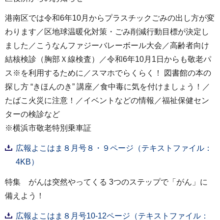
港南区では令和6年10月からプラスチックごみの出し方が変
わります／区地球温暖化対策・ごみ削減行動目標が決定し
ました／こうなんファジーバレーボール大会／高齢者向け
結核検診（胸部Ｘ線検査）／令和6年10月1日からも敬老パ
ス※を利用するために／スマホでらくらく！ 図書館の本の
探し方 “きほんのき” 講座／食中毒に気を付けましょう！／
たばこ火災に注意！／イベントなどの情報／福祉保健セン
ターの検診など
※横浜市敬老特別乗車証
広報よこはま８月号８・９ページ（テキストファイル：
4KB）
特集 がんは突然やってくる 3つのステップで「がん」に
備えよう！
広報よこはま８月号10-12ページ（テキストファイル：