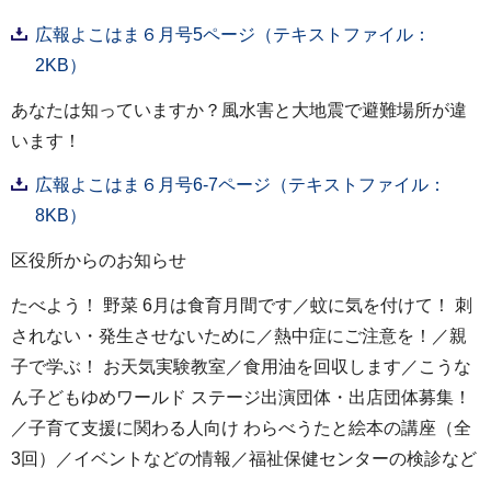
広報よこはま６月号5ページ（テキストファイル：
2KB）
あなたは知っていますか？風水害と大地震で避難場所が違
います！
広報よこはま６月号6-7ページ（テキストファイル：
8KB）
区役所からのお知らせ
たべよう！ 野菜 6月は食育月間です／蚊に気を付けて！ 刺
されない・発生させないために／熱中症にご注意を！／親
子で学ぶ！ お天気実験教室／食用油を回収します／こうな
ん子どもゆめワールド ステージ出演団体・出店団体募集！
／子育て支援に関わる人向け わらべうたと絵本の講座（全
3回）／イベントなどの情報／福祉保健センターの検診など