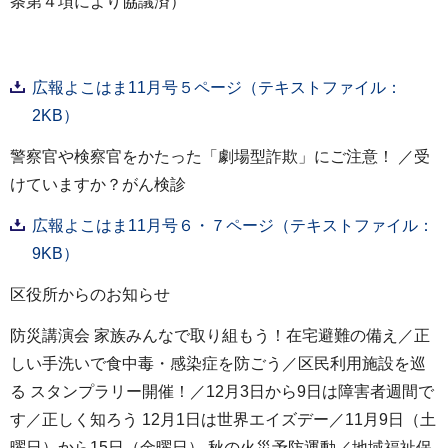
条第４項により協議済）
広報よこはま11月号５ページ（テキストファイル：
2KB）
警察官や検察官をかたった「劇場型詐欺」にご注意！ ／受
けていますか？がん検診
広報よこはま11月号６・７ページ（テキストファイル：
9KB）
区役所からのお知らせ
防災講演会 家族みんなで取り組もう！在宅避難の備え／正
しい手洗いで食中毒・感染症を防ごう／区民利用施設を巡
る スタンプラリー開催！／12月3日から9日は障害者週間で
す／正しく知ろう 12月1日は世界エイズデー／11月9日（土
曜日）から15日（金曜日） 秋の火災予防運動／地域福祉保