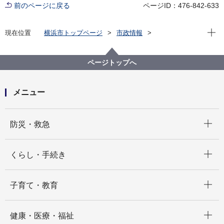
前のページに戻る
ページID：476-842-633
現在位
現在位置
横浜市トップページ
市政情報
広報・広聴・報道
広報・刊行物
広報印刷物
広報よこはま
ページトップへ
メニュー
開く
防災・救急
開く
くらし・手続き
開く
子育て・教育
開く
健康・医療・福祉