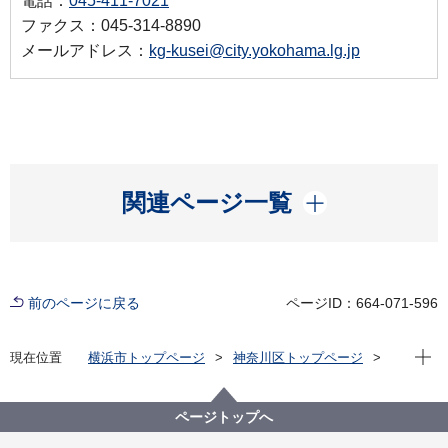
電話：
045-411-7021
ファクス：045-314-8890
メールアドレス：
kg-kusei@city.yokohama.lg.jp
開く
関連ページ一覧
前のページに戻る
ページID：664-071-596
現在位
現在位置
横浜市トップページ
神奈川区トップページ
区政情報
区長のメッセージ
区長瓦版（令和６年度）
横浜市中央卸売市場で育む食への興味
ページトップへ