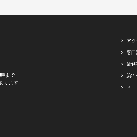
アク
窓口
業務
5時まで
第2
あります
メー