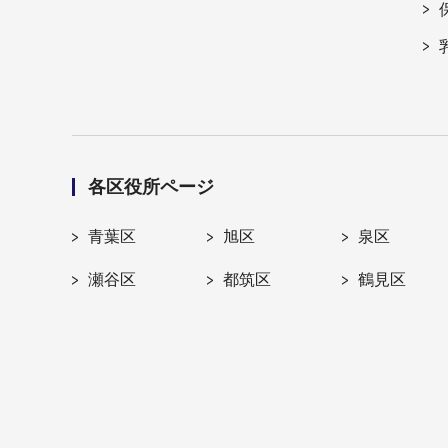
各区役所ページ
青葉区
旭区
泉区
瀬谷区
都筑区
鶴見区