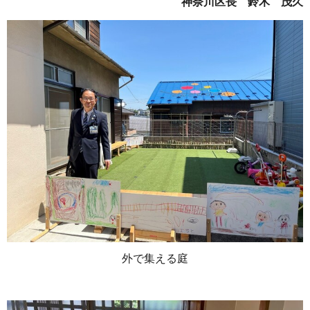
神奈川区長 鈴木 茂久
外で集える庭