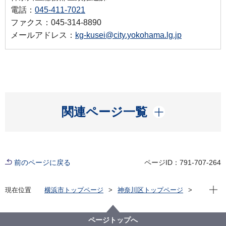
電話：
045-411-7021
ファクス：045-314-8890
メールアドレス：
kg-kusei@city.yokohama.lg.jp
開く
関連ページ一覧
前のページに戻る
ページID：791-707-264
現在位
現在位置
横浜市トップページ
神奈川区トップページ
区政情報
区長のメッセージ
区長瓦版（令和６年度）
「てんこもりのわ」の内覧会（区長の人・まち探訪）
ページトップへ