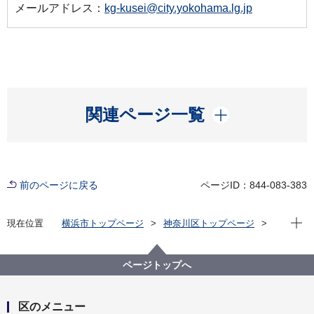
メールアドレス：
kg-kusei@city.yokohama.lg.jp
開く
関連ページ一覧
前のページに戻る
ページID：844-083-383
現在位
現在位置
横浜市トップページ
神奈川区トップページ
区政情報
区長のメッセージ
区長瓦版（令和６年度）
区の花チューリップ写生画展～子どもたちの豊かな感
ページトップへ
性と表現力～
区のメニュー