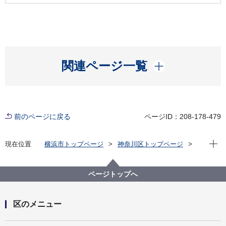
開く
関連ページ一覧
前のページに戻る
ページID：208-178-479
現在位
現在位置
横浜市トップページ
神奈川区トップページ
区政情報
区長のメッセージ
区長瓦版（令和６年度）
神奈川図書館で展示中② 神奈川沖浪裏と神奈川宿
ページトップへ
区のメニュー