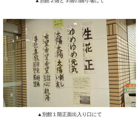
▲別館２階と３階の踊り場にて
▲別館１階正面出入り口にて