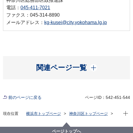
神奈川区総務部区政推進課
電話：
045-411-7021
ファクス：045-314-8890
メールアドレス：
kg-kusei@city.yokohama.lg.jp
開く
関連ページ一覧
前のページに戻る
ページID：542-451-544
現在位
現在位置
横浜市トップページ
神奈川区トップページ
区政情報
区長のメッセージ
区長瓦版（令和６年度）
一筆に込めた想い、新春子ども書き初め大会
ページトップへ