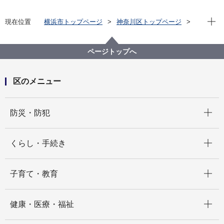
現在位
現在位置
横浜市トップページ
神奈川区トップページ
区政情報
区長のメッセージ
区長瓦版（令和６年度）
日本語学習支援「たんぽぽプロジェクト」の皆さんを
ページトップへ
訪問させていただきました
区のメニュー
開く
防災・防犯
開く
くらし・手続き
開く
子育て・教育
開く
健康・医療・福祉