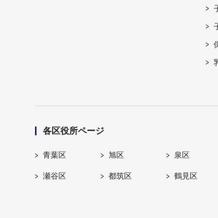
各区役所ページ
青葉区
旭区
泉区
瀬谷区
都筑区
鶴見区