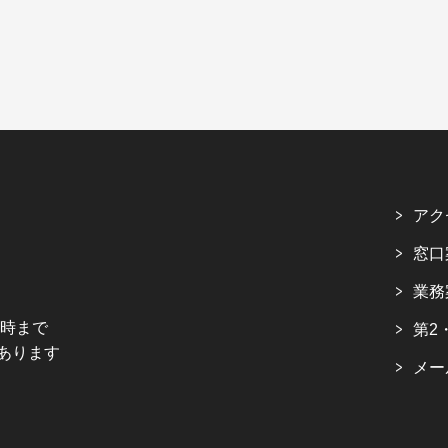
アク
窓口
業務
5時まで
第2
あります
メー