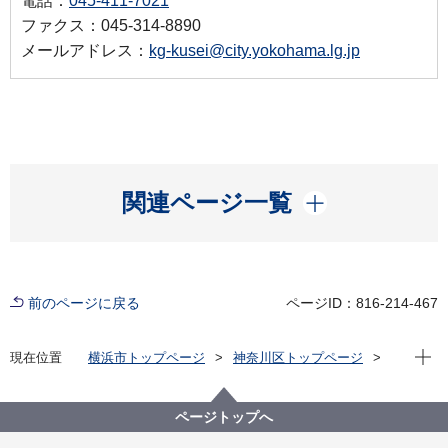
電話：
045-411-7021
ファクス：045-314-8890
メールアドレス：
kg-kusei@city.yokohama.lg.jp
開く
関連ページ一覧
前のページに戻る
ページID：816-214-467
現在位
現在位置
横浜市トップページ
神奈川区トップページ
区政情報
区長のメッセージ
区長瓦版（令和６年度）
区内最高齢は明治生まれの113歳、ご長寿おめでとうご
ページトップへ
ざいます。