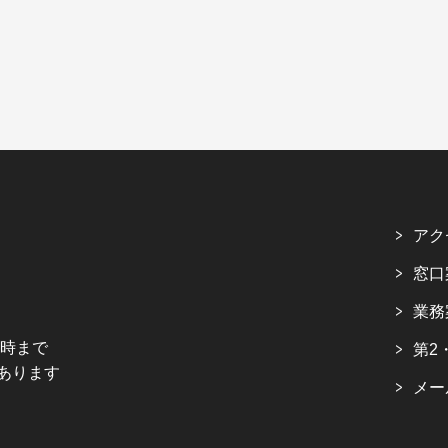
アク
窓口
業務
5時まで
第2
あります
メー