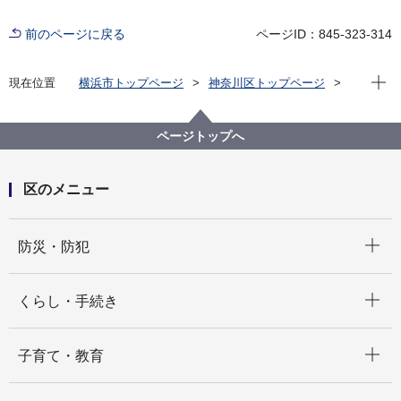
前のページに戻る
ページID：845-323-314
現在位
現在位置
横浜市トップページ
神奈川区トップページ
区政情報
区長のメッセージ
区長瓦版（令和６年度）
区の花チューリップ写生画展～神大寺に咲く華やかな
ページトップへ
チューリップ～
区のメニュー
開く
防災・防犯
開く
くらし・手続き
開く
子育て・教育
開く