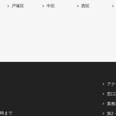
戸塚区
中区
西区
アク
窓口
業務
5時まで
第2