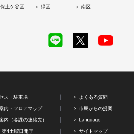
保土ケ谷区
緑区
南区
セス・駐車場
よくある質問
案内・フロアマップ
市民からの提案
案内（各課の連絡先）
Language
・第4土曜日開庁
サイトマップ