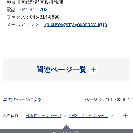
神奈川区総務部区政推進課
電話：
045-411-7021
ファクス：045-314-8890
メールアドレス：
kg-kusei@city.yokohama.lg.jp
開く
関連ページ一覧
前のページに戻る
ページID：161-703-681
現在位
現在位置
横浜市トップページ
神奈川区トップページ
区政情報
区長のメッセージ
区長瓦版（令和６年度）
かめ太郎の誕生日