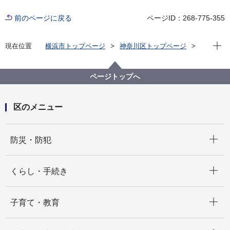
前のページに戻る
ページID：268-775-355
現在位
現在位置
横浜市トップページ
神奈川区トップページ
区政情報
区長のメッセージ
区長瓦版（令和６年度）
かめ太郎も盛り上げます！1,000日前イベント
ページトップへ
区のメニュー
開く
防災・防犯
開く
くらし・手続き
開く
子育て・教育
開く