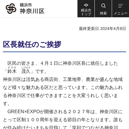
横浜市
検索
メニュー
トップ
最終更新日 2024年4月8日
区長就任のご挨拶
区民の皆さま、４月１日に神奈川区長に就任しました
すずき
しげひさ
「
鈴木
茂久
」です。
神奈川区は活気ある商店街、工業地帯、農業が盛んな地域
など様々な魅力ある区だと思っています。この魅力あふれ
る神奈川区で仕事ができますことを大変うれしく思いま
す。
GREEN×EXPOが開催される２０２７年は、神奈川区に
とって区制１００周年を迎える節目の年となります。誰も
が住み続けたいまちを目指して「笑顔でつながる神奈川