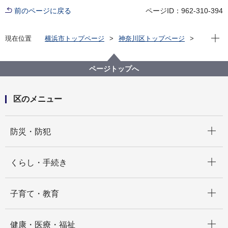
前のページに戻る
ページID：962-310-394
現在位
現在位置
横浜市トップページ
神奈川区トップページ
区政情報
区長のメッセージ
区長瓦版（令和６年度）
区長就任のご挨拶
ページトップへ
区のメニュー
開く
防災・防犯
開く
くらし・手続き
開く
子育て・教育
開く
健康・医療・福祉