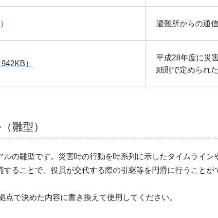
B）
避難所からの通信
平成28年度に災
42KB）
細則で定められ
ル（雛型）
アルの雛型です。災害時の行動を時系列に示したタイムライン
備することで、役員が交代する際の引継等を円滑に行うことが
を拠点で決めた内容に書き換えて使用してください。