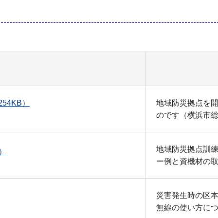
54KB）
地域防災拠点を
のです（横浜市
地域防災拠点訓
）
ー例と資機材の
災害発生時の区
無線の使い方に