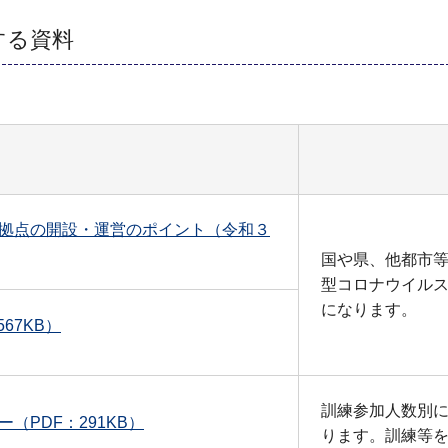
する資料
拠点の開設・運営のポイント（令和３
国や県、他都市
型コロナウイル
になります。
67KB）
訓練参加人数別
PDF：291KB）
ります。訓練等