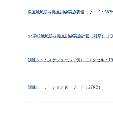
泉区地域防災拠点訓練実施要領（ワード：363
○○学校地域防災拠点訓練実施計画（雛形）（ワ
訓練タイムスケジュール（例）（エクセル：19
訓練ローテーション表（ワード：27KB）