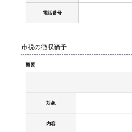
電話番号
市税の徴収猶予
概要
対象
内容