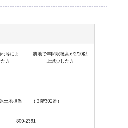
崩れ等によ
農地で年間収穫高が2/10以
けた方
上減少した方
課土地担当 （３階302番）
800-2361