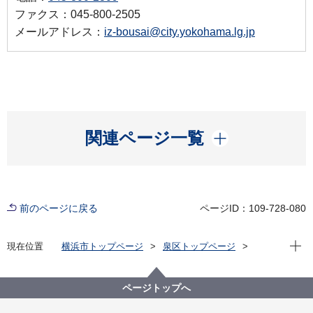
ファクス：045-800-2505
メールアドレス：
iz-bousai@city.yokohama.lg.jp
開く
関連ページ一覧
前のページに戻る
ページID：109-728-080
現在位
現在位置
横浜市トップページ
泉区トップページ
防災・防犯
防災・災害
震災対策
ページトップへ