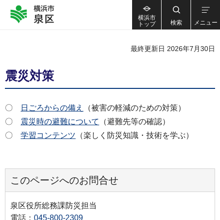
横浜市
検索
メニュー
トップ
最終更新日 2026年7月30日
震災対策
〇
日ごろからの備え
（被害の軽減のための対策）
〇
震災時の避難について
（避難先等の確認）
〇
学習コンテンツ
（楽しく防災知識・技術を学ぶ）
このページへのお問合せ
泉区役所総務課防災担当
電話：
045-800-2309