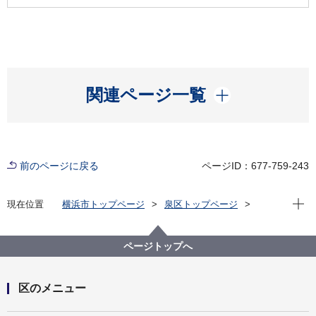
開く
関連ページ一覧
前のページに戻る
ページID：677-759-243
現在位
現在位置
横浜市トップページ
泉区トップページ
防災・防犯
防災・災害
共助推進プログラム
ページトップへ
区のメニュー