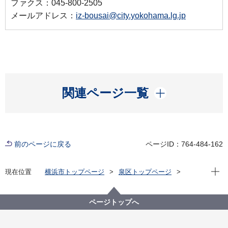
ファクス：045-800-2505
メールアドレス：
iz-bousai@city.yokohama.lg.jp
開く
関連ページ一覧
前のページに戻る
ページID：764-484-162
現在位
現在位置
横浜市トップページ
泉区トップページ
防災・防犯
防災・災害
地域防災拠点開設・運営訓練（訓練日程はこちら）
ページトップへ