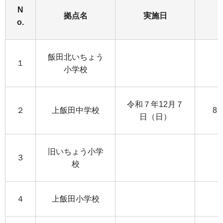
N
拠点名
実施日
o.
飯田北いちょう
１
小学校
令和７年12月７
２
上飯田中学校
8
日（日）
旧いちょう小学
３
校
４
上飯田小学校