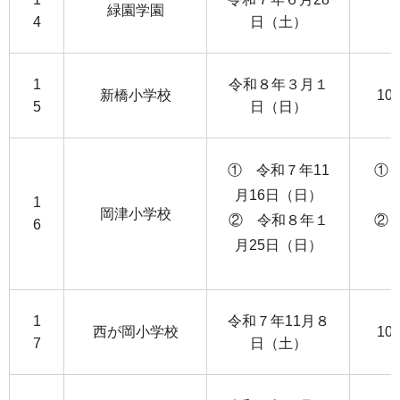
緑園学園
4
日（土）
1
令和８年３月１
新橋小学校
10
5
日（日）
① 令和７年11
① 
月16日（日）
1
岡津小学校
② 令和８年１
② 
6
月25日（日）
1
令和７年11月８
西が岡小学校
10
7
日（土）