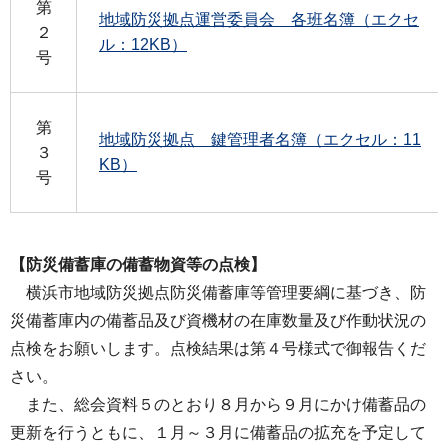
第
地域防災拠点運営委員会 各班名簿（エクセ
２
ル：12KB）
号
第
地域防災拠点 鍵管理者名簿（エクセル：11
３
KB）
号
【防災備蓄庫の備蓄物資等の点検】
横浜市地域防災拠点防災備蓄庫等管理要綱に基づき、防
災備蓄庫内の備蓄品及び資機材の在庫数量及び作動状況の
点検をお願いします。点検結果は第４号様式で御報告くだ
さい。
また、総会資料５のとおり８月から９月にかけ備蓄品の
更新を行うともに、１月～３月に備蓄品の拡充を予定して