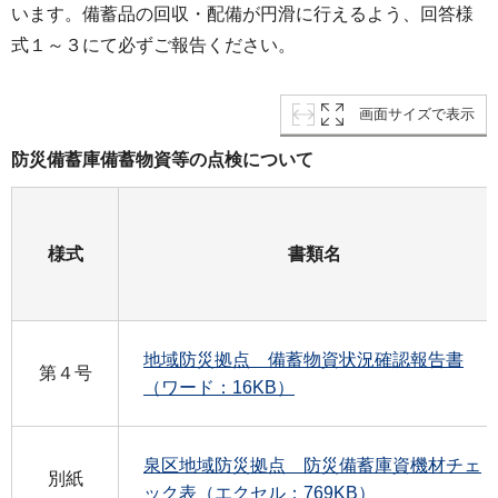
います。備蓄品の回収・配備が円滑に行えるよう、回答様
式１～３にて必ずご報告ください。
画面サイズで表示
防災備蓄庫備蓄物資等の点検について
様式
書類名
地域防災拠点 備蓄物資状況確認報告書
第４号
（ワード：16KB）
泉区地域防災拠点 防災備蓄庫資機材チェ
別紙
ック表（エクセル：769KB）