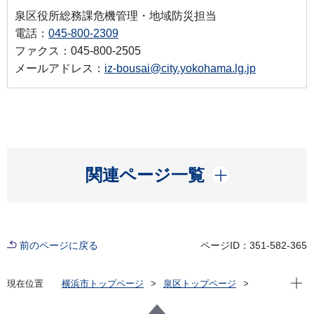
泉区役所総務課危機管理・地域防災担当
電話：
045-800-2309
ファクス：045-800-2505
メールアドレス：
iz-bousai@city.yokohama.lg.jp
開く
関連ページ一覧
前のページに戻る
ページID：351-582-365
現在位
現在位置
横浜市トップページ
泉区トップページ
防災・防犯
防災・災害
地域防災拠点運営委員会に関する提出書類