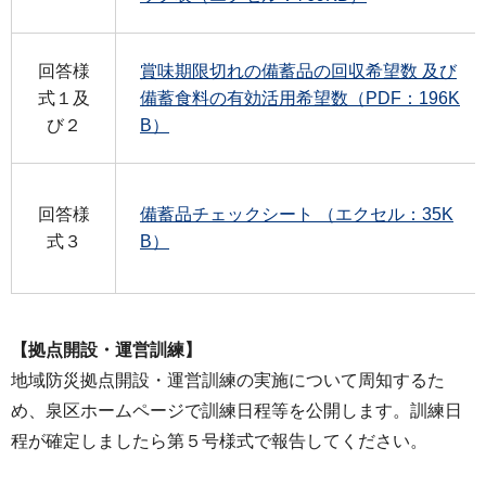
回答様
賞味期限切れの備蓄品の回収希望数 及び
式１及
備蓄食料の有効活用希望数（PDF：196K
び２
B）
回答様
備蓄品チェックシート （エクセル：35K
式３
B）
【拠点開設・運営訓練】
地域防災拠点開設・運営訓練の実施について周知するた
め、泉区ホームページで訓練日程等を公開します。訓練日
程が確定しましたら第５号様式で報告してください。