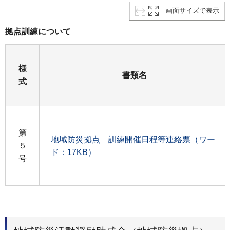
画面サイズで表示
拠点訓練について
様
書類名
式
第
地域防災拠点 訓練開催日程等連絡票（ワー
５
ド：17KB）
号