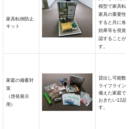
模型で家具転
家具の重要性
家具転倒防止
すると共に各
キット
効果等を視覚
認することが
す。
貸出し可能数 
家庭の備蓄対
ライフライン
策
備えた家庭で
（啓発展示
おきたい12品
用）
す。