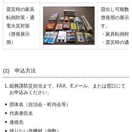
震災時の家具
貸出し可能数 
転倒対策・通
啓発用の展示
電火災対策
す。
（啓発展示
・家具転倒対
用）
・震災時の通
(2) 申込方法
総務課防災担当まで、FAX、Eメール、または窓口にて
お申込みください。
団体名（自治会・町内会等）
代表者氏名
連絡先
借りたい資機材（個数）