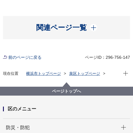
開く
関連ページ一覧
前のページに戻る
ページID：296-756-147
現在位
現在位置
横浜市トップページ
泉区トップページ
防災・防犯
防災・災害
防災出前講座・防災訓練資機材の貸出し
ページトップへ
区のメニュー
開く
防災・防犯