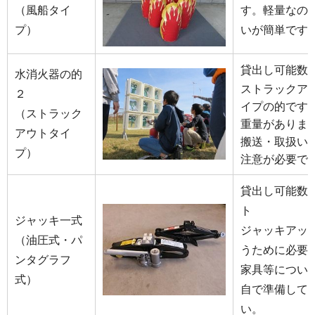
（風船タイ
す。軽量なの
プ）
いが簡単です
貸出し可能数 
水消火器の的
ストラックア
２
イプの的です
（ストラック
重量がありま
アウトタイ
搬送・取扱い
プ）
注意が必要で
貸出し可能数 
ト
ジャッキ一式
ジャッキアッ
（油圧式・パ
うために必要
ンタグラフ
家具等につい
式）
自で準備して
い。